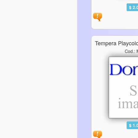
$ 2.
Tempera Playcolo
Cod.:
$ 1.