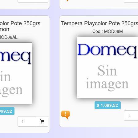
olor Pote 250grs
Tempera Playcolor Pote 250gr
imon
Cod.: MOD06M
 MOD06AL
$ 1.099,52
099,52