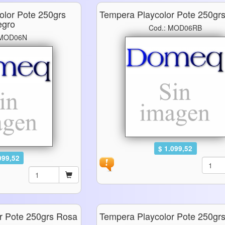
olor Pote 250grs
Tempera Playcolor Pote 250gr
egro
Cod.: MOD06RB
 MOD06N
$ 1.099,52
099,52
r Pote 250grs Rosa
Tempera Playcolor Pote 250gr