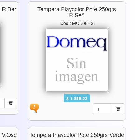
s R.ber
Tempera Playcolor Pote 250grs
R.señ
Cod.: MOD06RS
$ 1.099,52
s V.osc
Tempera Playcolor Pote 250grs Verde