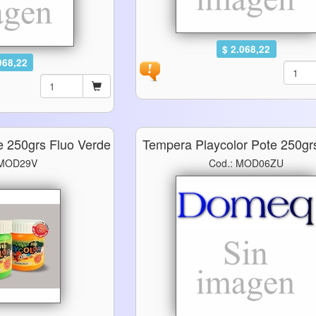
$ 2.068,22
068,22
e 250grs Fluo Verde
Tempera Playcolor Pote 250grs
 MOD29V
Cod.: MOD06ZU