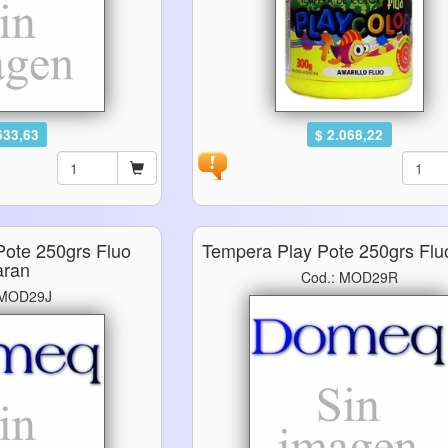
633,63
$ 2.068,22
Pote 250grs Fluo
Tempera Play Pote 250grs Flu
aran
Cod.: MOD29R
 MOD29J