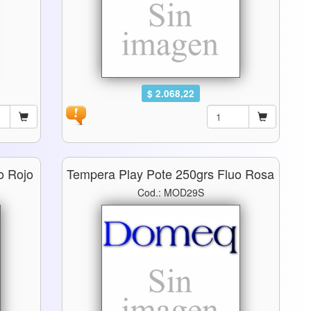
$ 2.068,22
o Rojo
Tempera Play Pote 250grs Fluo Rosa
Cod.: MOD29S