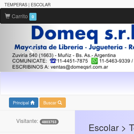
TEMPERAS | ESCOLAR
Carrito
0
Principal
Buscar
Visitante:
4803753
Escolar > 