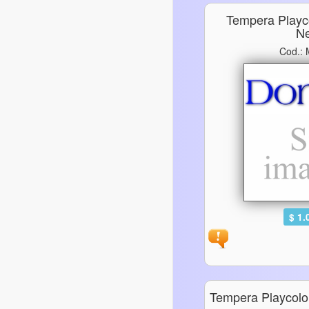
Tempera Playc
N
Cod.:
$ 1.
Tempera Playcolo