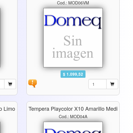
Cod.: MOD06VM
$ 1.099,52
lo Limo
Tempera Playcolor X10 Amarillo Medi
Cod.: MOD04A