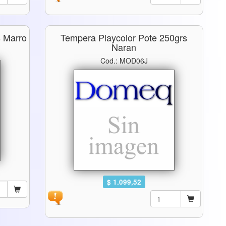
s Marro
Tempera Playcolor Pote 250grs
Naran
Cod.: MOD06J
$ 1.099,52