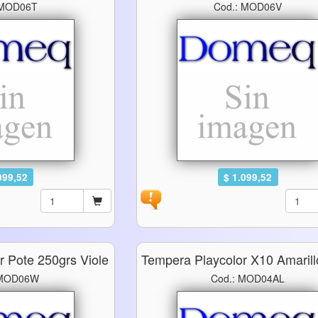
 MOD06T
Cod.: MOD06V
099,52
$ 1.099,52
r Pote 250grs Viole
Tempera Playcolor X10 Amaril
 MOD06W
Cod.: MOD04AL