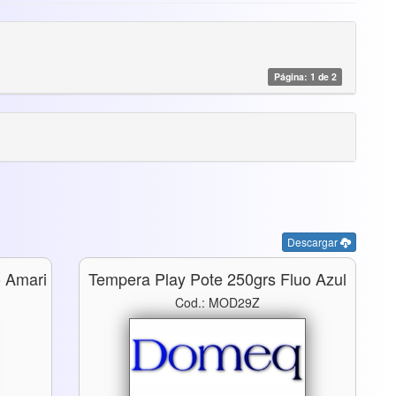
Página: 1 de 2
Descargar
o Amari
Tempera Play Pote 250grs Fluo Azul
Cod.: MOD29Z