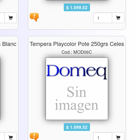
$ 1.099,52
s Blanc
Tempera Playcolor Pote 250grs Celes
Cod.: MOD06C
$ 1.099,52