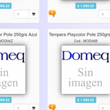
068,22
$ 1.099,52
r Pote 250grs Azul
Tempera Playcolor Pote 250gr
 MOD06Z
Cod.: MOD06B
099,52
$ 1.099,52