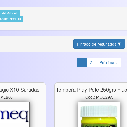
 del Artículo
06/2026 9:21:13
Filtrado de resultados
1
2
Próxima »
gic X10 Surtidas
Tempera Play Pote 250grs Flu
: ALB00
Cod.: MOD29A