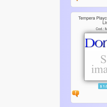
Tempera Playc
L
Cod.:
$ 1.