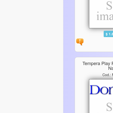
$ 1.
Tempera Play 
N
Cod.: