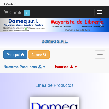
ESCOLAR
Carrito
Toggl
0
naviga
DOMEQ S.R.L.
Principal
Buscar
Toggl
navig
Nuestros Productos
Usuarios
Línea de Productos