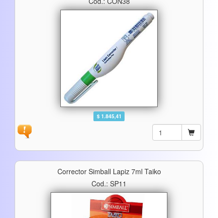
Cod.: CON38
$ 1.845,41
Corrector Simball Lapiz 7ml Taiko
Cod.: SP11