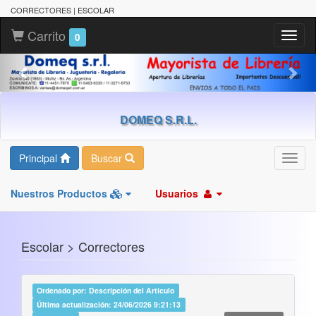
CORRECTORES | ESCOLAR
Carrito
Toggl
0
naviga
DOMEQ S.R.L.
Principal
Buscar
Toggl
navig
Nuestros Productos
Usuarios
Escolar > Correctores
Ordenado por: Descripción del Artículo
Última actualización: 24/06/2026 9:21:13