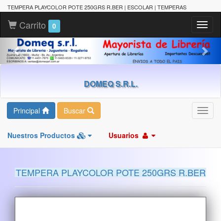
TEMPERA PLAYCOLOR POTE 250GRS R.BER | ESCOLAR | TEMPERAS
Carrito
Toggl
0
naviga
DOMEQ S.R.L.
Principal
Buscar
Toggl
navig
Nuestros Productos
Usuarios
TEMPERA PLAYCOLOR POTE 250GRS R.BER