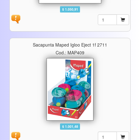
$ 1.050,91
Sacapunta Maped Igloo Eject 1f 2711
Cod.: MAP409
$ 1.001,48