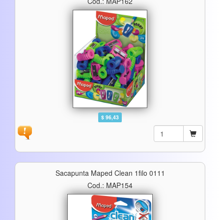
Cod.: MAP162
$ 96,43
Sacapunta Maped Clean 1filo 0111
Cod.: MAP154