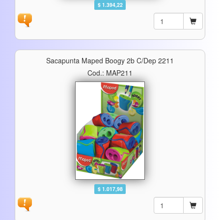
$ 1.394,22
Sacapunta Maped Boogy 2b C/dep 2211
Cod.: MAP211
$ 1.017,98