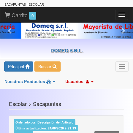
SACAPUNTAS | ESCOLAR
Carrito
Toggl
0
naviga
DOMEQ S.R.L.
Principal
Buscar
Toggl
navig
Nuestros Productos
Usuarios
Escolar > Sacapuntas
Ordenado por: Descripción del Artículo
Última actualización: 24/06/2026 9:21:13