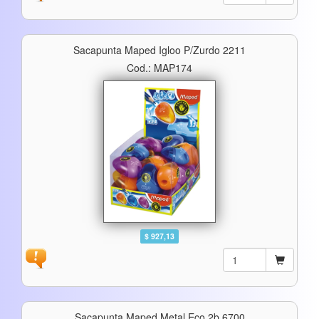
Sacapunta Maped Igloo P/zurdo 2211
Cod.: MAP174
$ 927,13
Sacapunta Maped Metal Eco 2b.6700