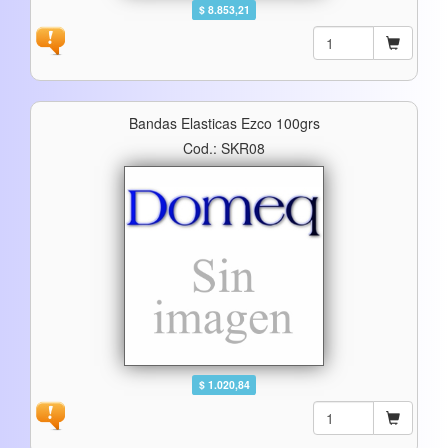
$ 8.853,21
Bandas Elasticas Ezco 100grs
Cod.: SKR08
$ 1.020,84