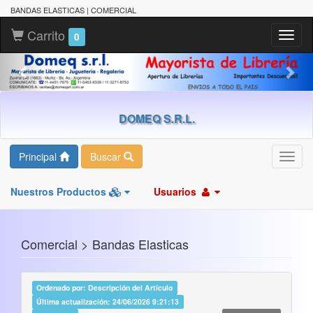
BANDAS ELASTICAS | COMERCIAL
Carrito
Toggl
0
naviga
DOMEQ S.R.L.
Principal
Buscar
Toggl
navig
Nuestros Productos
Usuarios
Comercial > Bandas Elasticas
Ordenado por: Descripción del Artículo
Última actualización: 24/06/2026 9:21:13