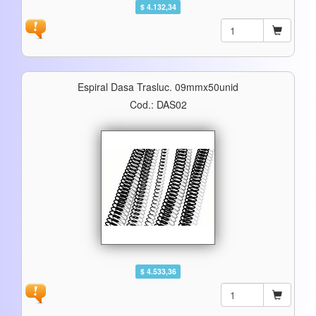
$ 4.132,34
Espiral Dasa Trasluc. 09mmx50unid
Cod.: DAS02
$ 4.533,36