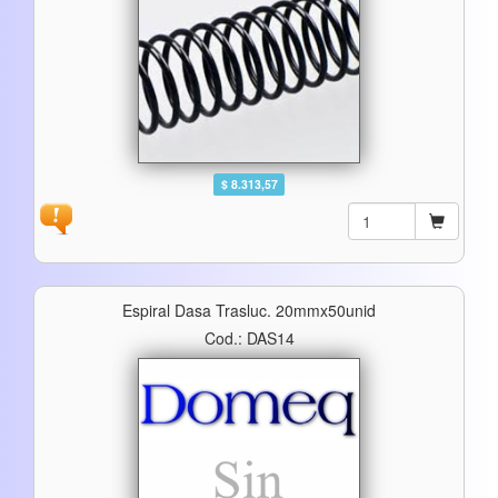
$ 8.313,57
Espiral Dasa Trasluc. 20mmx50unid
Cod.: DAS14