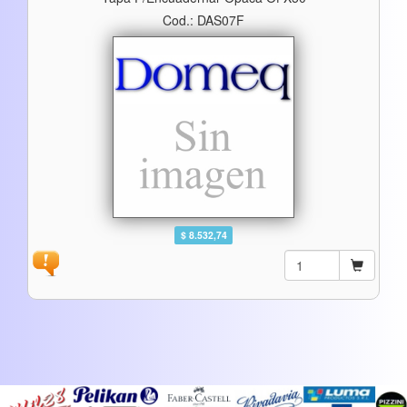
Cod.: DAS07F
$ 8.532,74