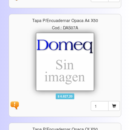
Tapa P/encuadernar Opaca A4 X50
Cod.: DAS07A
$ 6.827,20
Tapa P/encuadernar Opaca Of X50