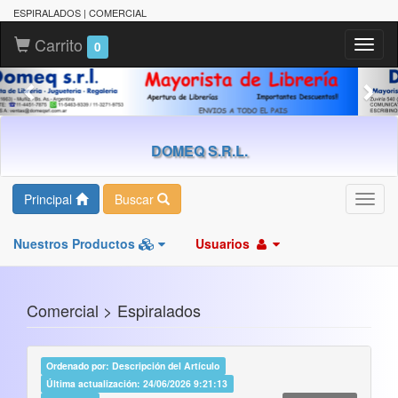
ESPIRALADOS | COMERCIAL
Carrito
Toggl
0
naviga
DOMEQ S.R.L.
Principal
Buscar
Toggl
navig
Nuestros Productos
Usuarios
Comercial > Espiralados
Ordenado por: Descripción del Artículo
Última actualización: 24/06/2026 9:21:13