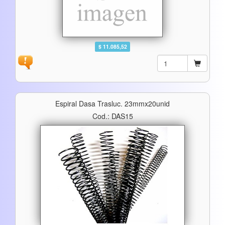
$ 11.085,52
Espiral Dasa Trasluc. 23mmx20unid
Cod.: DAS15