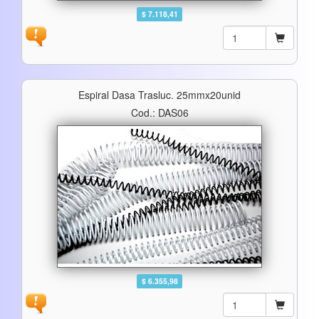
$ 7.118,41
Espiral Dasa Trasluc. 25mmx20unid
Cod.: DAS06
$ 6.355,98