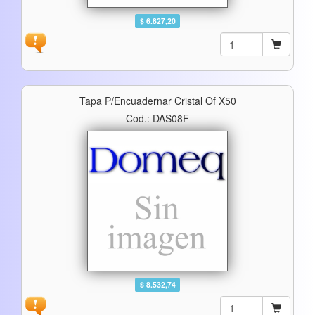
$ 6.827,20
Tapa P/encuadernar Cristal Of X50
Cod.: DAS08F
$ 8.532,74