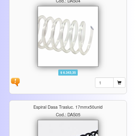
Cod.: DAS04
$ 6.343,35
Espiral Dasa Trasluc. 17mmx50unid
Cod.: DAS05