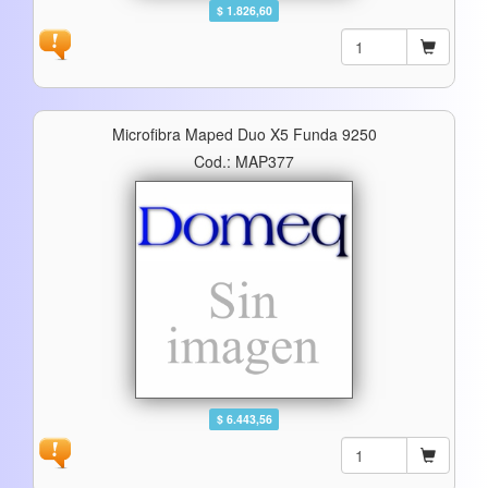
$ 1.826,60
Microfibra Maped Duo X5 Funda 9250
Cod.: MAP377
$ 6.443,56