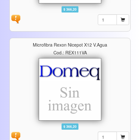
$ 366,20
Microfibra Rexon Nicepot X12 V.agua
Cod.: REX111VA
$ 366,20