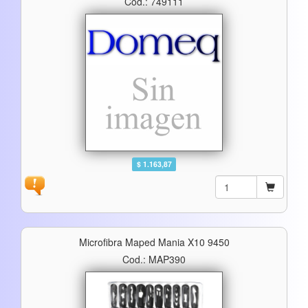
Cod.: 749111
$ 1.163,87
Microfibra Maped Mania X10 9450
Cod.: MAP390