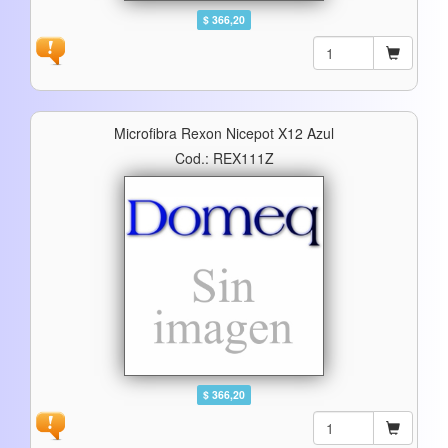
$ 366,20
Microfibra Rexon Nicepot X12 Azul
Cod.: REX111Z
$ 366,20