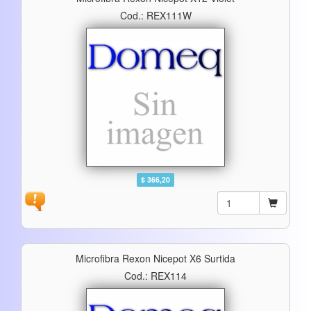
Cod.: REX111W
$ 366,20
Microfibra Rexon Nicepot X6 Surtida
Cod.: REX114