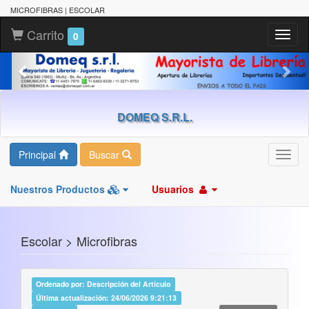
MICROFIBRAS | ESCOLAR
Carrito
Toggl
0
naviga
DOMEQ S.R.L.
Principal
Buscar
Toggl
navig
Nuestros Productos
Usuarios
Escolar > Microfibras
Ordenado por: Descripción del Artículo
Última actualización: 24/06/2026 9:21:13