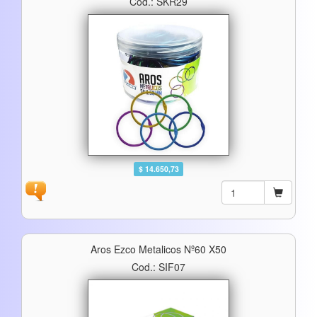
Cod.: SKR29
$ 14.650,73
Aros Ezco Metalicos Nº60 X50
Cod.: SIF07