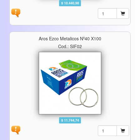
$ 10.440,98
Aros Ezco Metalicos Nº40 X100
Cod.: SIF02
$ 11.744,74