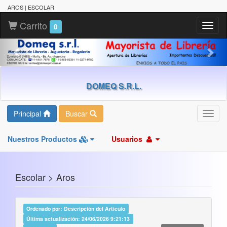
AROS | ESCOLAR
Carrito
Toggl
0
naviga
DOMEQ S.R.L.
Principal
Buscar
Toggl
navig
Nuestros Productos
Usuarios
Escolar > Aros
Ordenado por: Descripción del Artículo
Última actualización: 24/06/2026 9:21:13