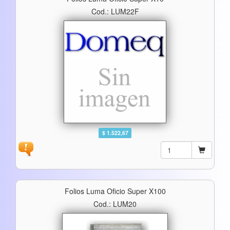
Cod.: LUM22F
$ 1.522,67
Folios Luma Oficio Super X100
Cod.: LUM20