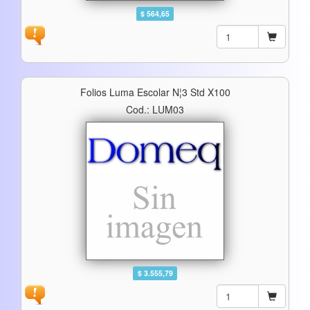
$ 564,65
Folios Luma Escolar N¦3 Std X100
Cod.: LUM03
$ 3.555,79