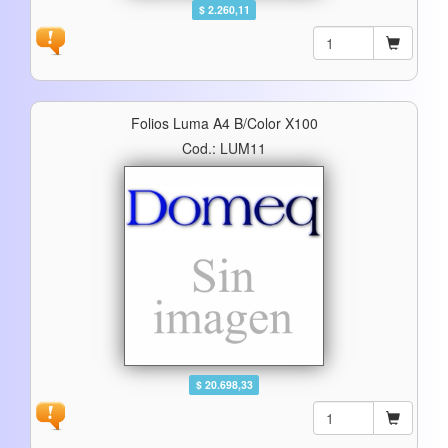
$ 2.260,11
Folios Luma A4 B/color X100
Cod.: LUM11
$ 20.698,33