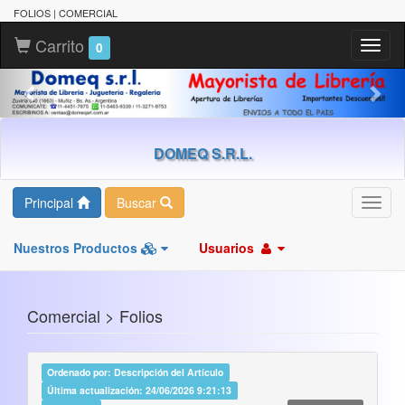
FOLIOS | COMERCIAL
Carrito
Toggl
0
naviga
DOMEQ S.R.L.
Principal
Buscar
Toggl
navig
Nuestros Productos
Usuarios
Comercial > Folios
Ordenado por: Descripción del Artículo
Última actualización: 24/06/2026 9:21:13