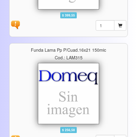
$ 399,55
Funda Lama Pp P/cuad.16x21 150mic
Cod.: LAM315
$ 256,58