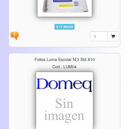
$ 11.460,63
Folios Luma Escolar N¦3 Std X10
Cod.: LUM04