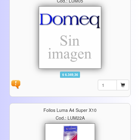
Cod.: LUM05
$ 6.349,36
Folios Luma A4 Super X10
Cod.: LUM22A