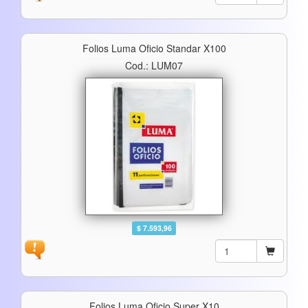
Folios Luma Oficio Standar X100
Cod.: LUM07
$ 7.593,96
Folios Luma Oficio Super X10