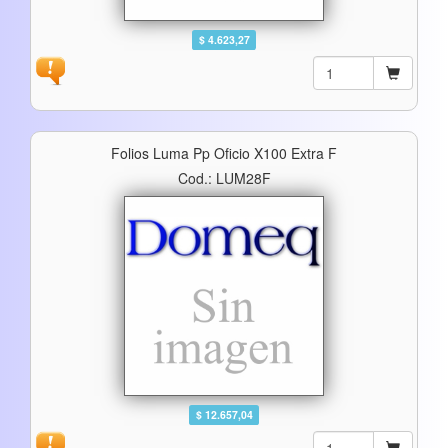
$ 4.623,27
Folios Luma Pp Oficio X100 Extra F
Cod.: LUM28F
$ 12.657,04