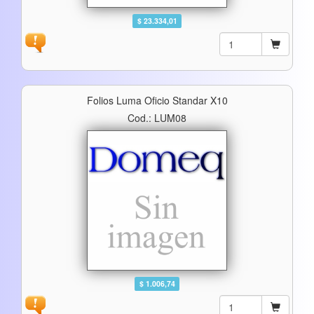
$ 23.334,01
Folios Luma Oficio Standar X10
Cod.: LUM08
$ 1.006,74