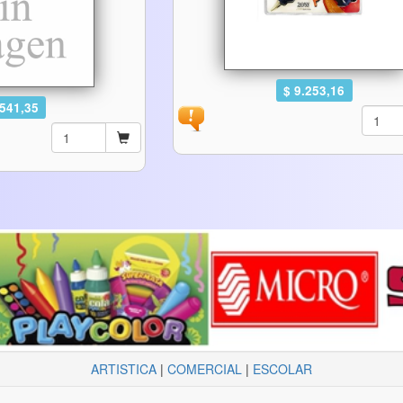
$ 9.253,16
.541,35
ARTISTICA
|
COMERCIAL
|
ESCOLAR