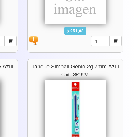
$ 251,08
e Azul
Tanque Simball Genio 2g 7mm Azul
Cod.: SP192Z