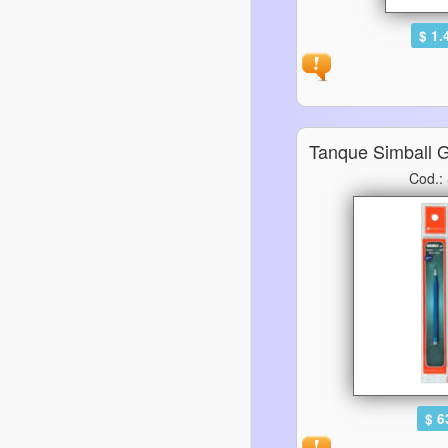
$ 1.
Tanque Simball G
Cod.:
$ 6