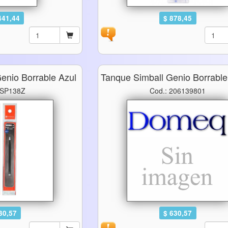
441,44
$ 878,45
enio Borrable Azul
Tanque Simball Genio Borrabl
 SP138Z
Cod.: 206139801
30,57
$ 630,57