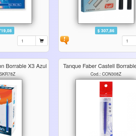
719,08
$ 307,86
on Borrable X3 Azul
Tanque Faber Castell Borrabl
 SKR78Z
Cod.: CON308Z