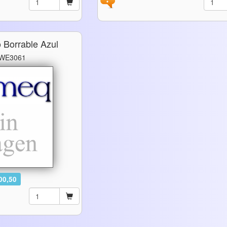
 Borrable Azul
 WE3061
00,50