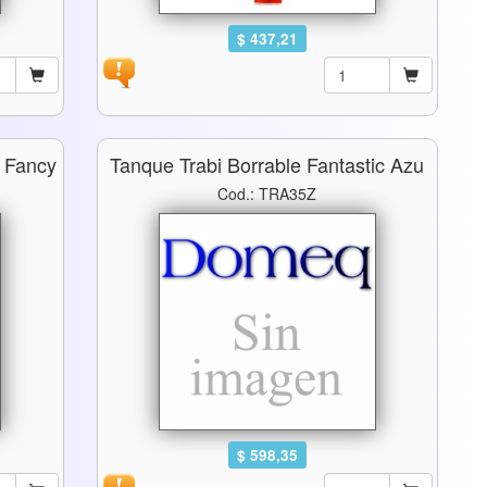
$ 437,21
e Fancy
Tanque Trabi Borrable Fantastic Azu
Cod.: TRA35Z
$ 598,35