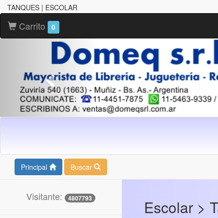
TANQUES | ESCOLAR
Carrito
0
Principal
Buscar
Visitante:
4807793
Escolar > 