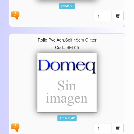
$ 952,06
Rollo Pvc Adh.self 45cm Glitter
Cod.: SEL05
$ 1.430,42