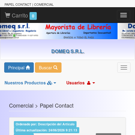
PAPEL CONTACT | COMERCIAL
Carrito
Toggl
0
naviga
DOMEQ S.R.L.
Principal
Buscar
Toggl
navig
Nuestros Productos
Usuarios
Comercial > Papel Contact
Ordenado por: Descripción del Artículo
Última actualización: 24/06/2026 9:21:13