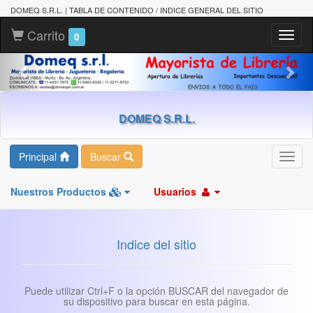
DOMEQ S.R.L. | TABLA DE CONTENIDO / INDICE GENERAL DEL SITIO
Carrito
Toggl
0
naviga
DOMEQ S.R.L.
Principal
Buscar
Toggl
navig
Nuestros Productos
Usuarios
Indice del sitio
Puede utilizar Ctrl+F o la opción BUSCAR del navegador de
su dispositivo para buscar en esta página.