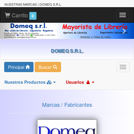
NUESTRAS MARCAS | DOMEQ S.R.L.
Carrito
Toggl
0
naviga
DOMEQ S.R.L.
Principal
Buscar
Toggl
navig
Nuestros Productos
Usuarios
Marcas / Fabricantes