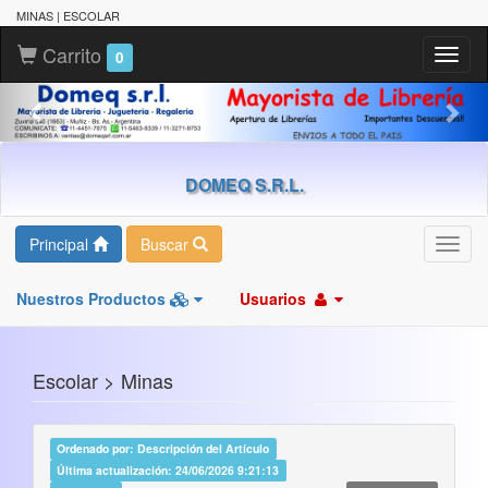
MINAS | ESCOLAR
Carrito
Toggl
0
naviga
DOMEQ S.R.L.
Principal
Buscar
Toggl
navig
Nuestros Productos
Usuarios
Escolar > Minas
Ordenado por: Descripción del Artículo
Última actualización: 24/06/2026 9:21:13