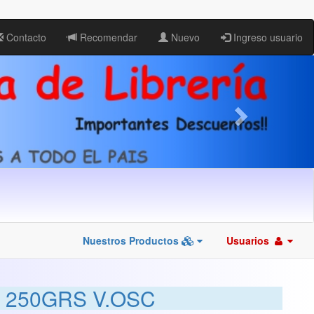
Contacto
Recomendar
Nuevo
Ingreso usuario
Nuestros Productos
Usuarios
 250GRS V.OSC