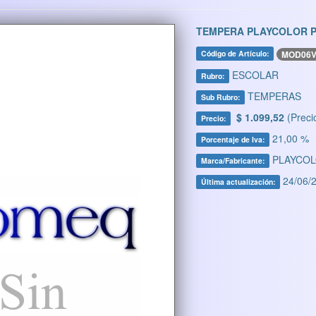
TEMPERA PLAYCOLOR P
MOD06
Código de Artículo:
ESCOLAR
Rubro:
TEMPERAS
Sub Rubro:
$ 1.099,52
(Preci
Precio:
21,00 %
Porcentaje de Iva:
PLAYCO
Marca/Fabricante:
24/06/2
Última actualización: