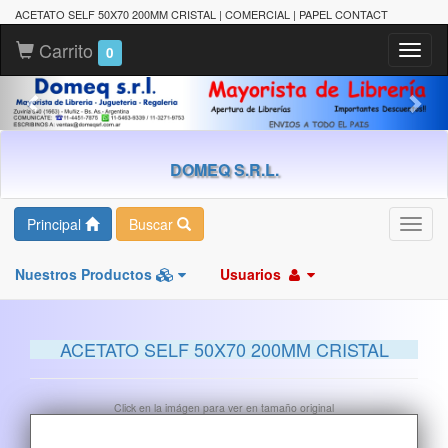
ACETATO SELF 50X70 200MM CRISTAL | COMERCIAL | PAPEL CONTACT
Carrito
Toggl
0
naviga
DOMEQ S.R.L.
Principal
Buscar
Toggl
navig
Nuestros Productos
Usuarios
ACETATO SELF 50X70 200MM CRISTAL
Click en la imágen para ver en tamaño original