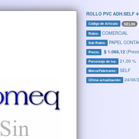
ROLLO PVC ADH.SELF 
SEL06
Código de Artículo:
COMERCIAL
Rubro:
PAPEL CONTA
Sub Rubro:
$ 1.066,12
(Preci
Precio:
21,00 %
Porcentaje de Iva:
SELF
Marca/Fabricante:
24/06/2
Última actualización: