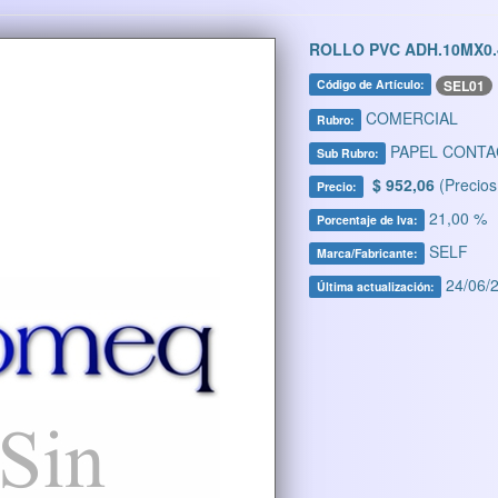
ROLLO PVC ADH.10MX0.
SEL01
Código de Artículo:
COMERCIAL
Rubro:
PAPEL CONTA
Sub Rubro:
$ 952,06
(Precios
Precio:
21,00 %
Porcentaje de Iva:
SELF
Marca/Fabricante:
24/06/2
Última actualización: