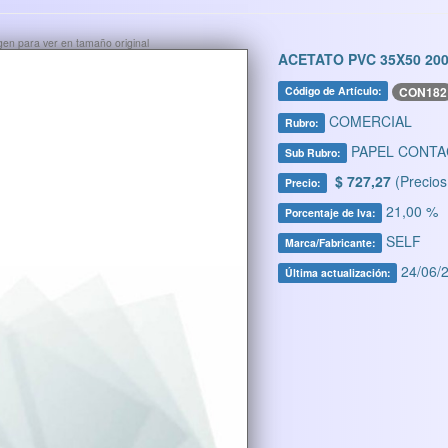
ágen para ver en tamaño original
ACETATO PVC 35X50 2
CON182
Código de Artículo:
COMERCIAL
Rubro:
PAPEL CONTA
Sub Rubro:
$ 727,27
(Precios
Precio:
21,00 %
Porcentaje de Iva:
SELF
Marca/Fabricante:
24/06/2
Última actualización: