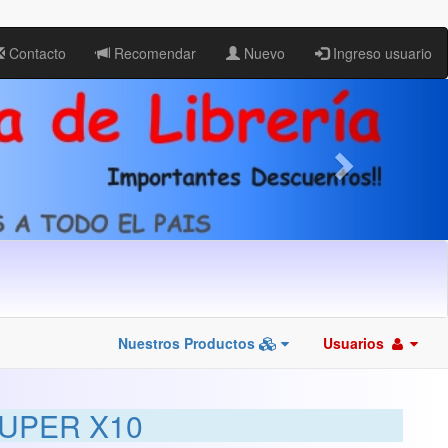
Contacto
Recomendar
Nuevo
Ingreso usuario
Nuestros Productos
Usuarios
SUPER X10