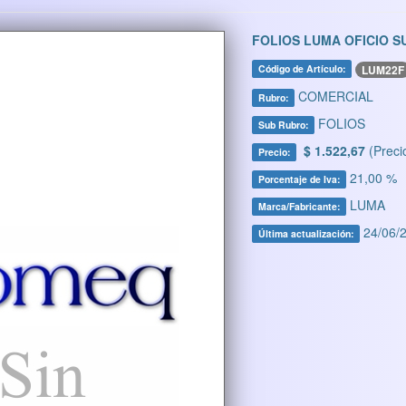
FOLIOS LUMA OFICIO S
LUM22F
Código de Artículo:
COMERCIAL
Rubro:
FOLIOS
Sub Rubro:
$ 1.522,67
(Preci
Precio:
21,00 %
Porcentaje de Iva:
LUMA
Marca/Fabricante:
24/06/2
Última actualización: