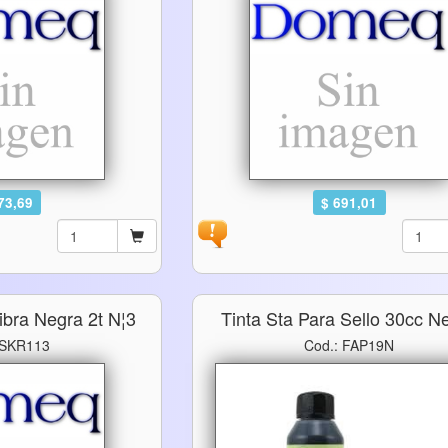
73,69
$ 691,01
ibra Negra 2t N¦3
Tinta Sta Para Sello 30cc N
 SKR113
Cod.: FAP19N