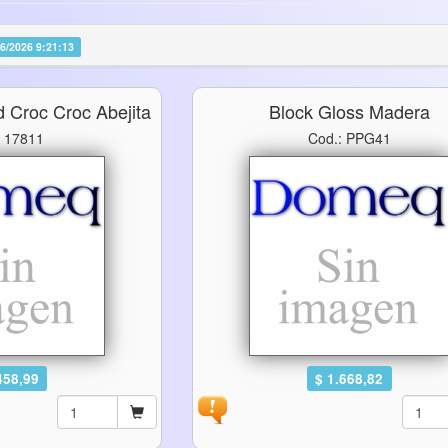
06/2026 9:21:13
 Croc Croc Abejita
Block Gloss Madera
: 17811
Cod.: PPG41
458,99
$ 1.668,82