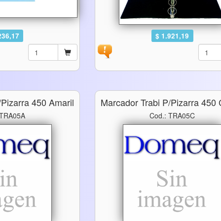
236,17
$ 1.921,19
/pizarra 450 Amaril
Marcador Trabi P/pizarra 450 
 TRA05A
Cod.: TRA05C