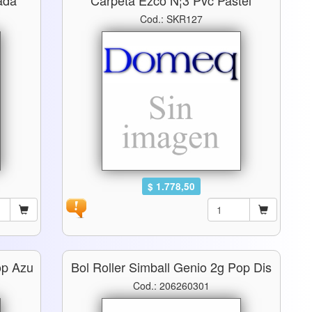
ada
Carpeta Ezco N¦3 Pvc Pastel
Cod.: SKR127
$ 1.778,50
op Azu
Bol Roller Simball Genio 2g Pop Dis
Cod.: 206260301