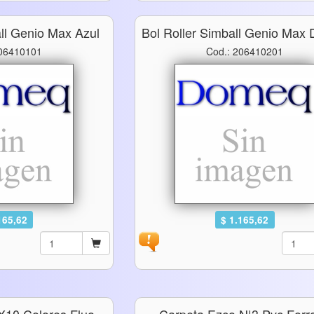
all Genio Max Azul
Bol Roller Simball Genio Max 
206410101
Cod.: 206410201
165,62
$ 1.165,62