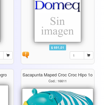
$ 691,01
egro
Sacapunta Maped Croc Croc Hipo 1o
Cod.: 16611