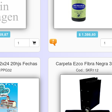
69,87
$ 1.386,60
32x24 20hjs Fechas
Carpeta Ezco Fibra Negra 
: PPG32
Cod.: SKR112