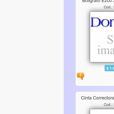
Boligrafo Ezco
Cod.:
$ 1.
Cinta Correcto
Cod.: