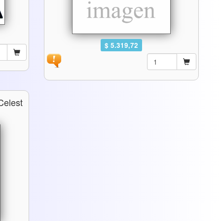
$ 5.319,72
Celest