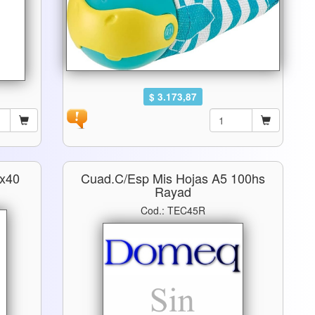
$ 3.173,87
3x40
Cuad.c/esp Mis Hojas A5 100hs
Rayad
Cod.: TEC45R