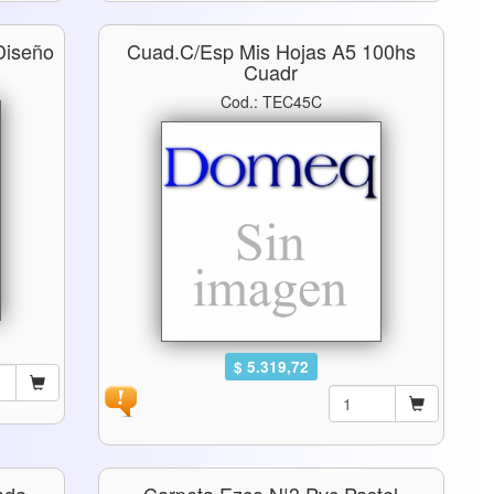
Diseño
Cuad.c/esp Mis Hojas A5 100hs
Cuadr
Cod.: TEC45C
$ 5.319,72