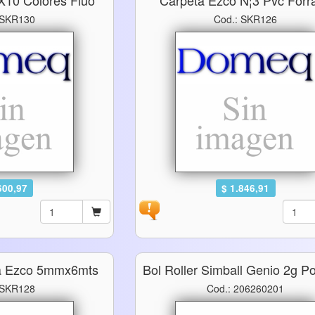
 X10 Colores Fluo
Carpeta Ezco N¦3 Pvc Forr
 SKR130
Cod.: SKR126
600,97
$ 1.846,91
ra Ezco 5mmx6mts
Bol Roller Simball Genio 2g P
 SKR128
Cod.: 206260201