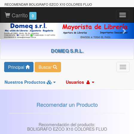
RECOMENDAR BOLIGRAFO EZCO X10 COLORES FLUO
Carrito
Toggl
0
naviga
DOMEQ S.R.L.
Principal
Buscar
Toggl
navig
Nuestros Productos
Usuarios
Recomendar un Producto
Recomendación del producto:
BOLIGRAFO EZCO X10 COLORES FLUO