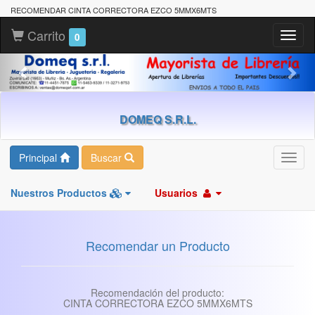
RECOMENDAR CINTA CORRECTORA EZCO 5MMX6MTS
Carrito
Toggl
0
naviga
DOMEQ S.R.L.
Principal
Buscar
Toggl
navig
Nuestros Productos
Usuarios
Recomendar un Producto
Recomendación del producto:
CINTA CORRECTORA EZCO 5MMX6MTS