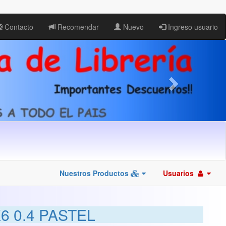
Contacto
Recomendar
Nuevo
Ingreso usuario
Nuestros Productos
Usuarios
6 0.4 PASTEL