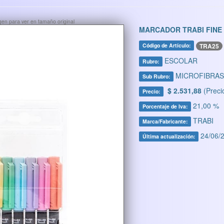
ágen para ver en tamaño original
MARCADOR TRABI FINE 
TRA25
Código de Artículo:
ESCOLAR
Rubro:
MICROFIBRAS
Sub Rubro:
$ 2.531,88
(Preci
Precio:
21,00 %
Porcentaje de Iva:
TRABI
Marca/Fabricante:
24/06/2
Última actualización: