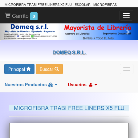
MICROFIBRA TRABI FREE LINERS X5 FLU | ESCOLAR | MICROFIBRAS
Carrito
Toggl
0
naviga
DOMEQ S.R.L.
Principal
Buscar
Toggl
navig
Nuestros Productos
Usuarios
MICROFIBRA TRABI FREE LINERS X5 FLU