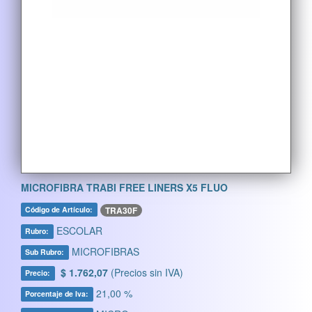
MICROFIBRA TRABI FREE LINERS X5 FLUO
TRA30F
Código de Artículo:
ESCOLAR
Rubro:
MICROFIBRAS
Sub Rubro:
$ 1.762,07
(Precios sin IVA)
Precio:
21,00 %
Porcentaje de Iva: