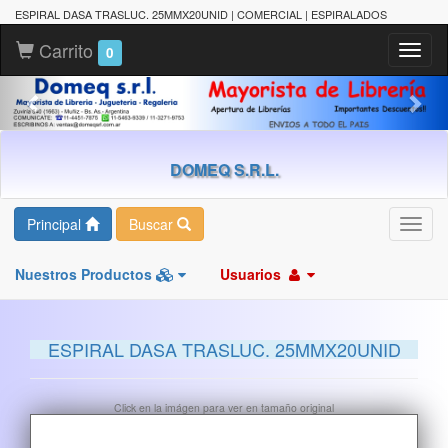
ESPIRAL DASA TRASLUC. 25MMX20UNID | COMERCIAL | ESPIRALADOS
Carrito
Toggl
0
naviga
DOMEQ S.R.L.
Principal
Buscar
Toggl
navig
Nuestros Productos
Usuarios
ESPIRAL DASA TRASLUC. 25MMX20UNID
Click en la imágen para ver en tamaño original