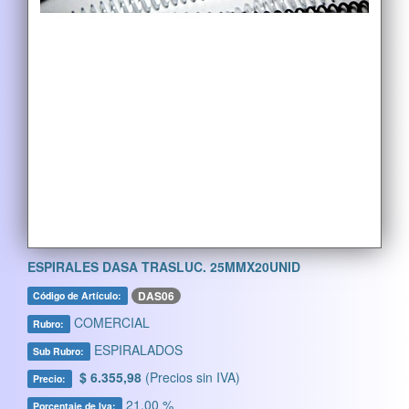
ESPIRALES DASA TRASLUC. 25MMX20UNID
DAS06
Código de Artículo:
COMERCIAL
Rubro:
ESPIRALADOS
Sub Rubro:
$ 6.355,98
(Precios sin IVA)
Precio:
21,00 %
Porcentaje de Iva: