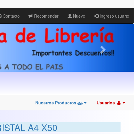
Contacto
Recomendar
Nuevo
Ingreso usuario
Nuestros Productos
Usuarios
STAL A4 X50