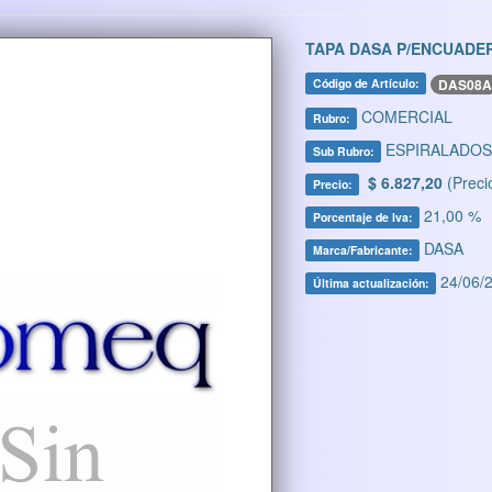
TAPA DASA P/ENCUADER
DAS08A
Código de Artículo:
COMERCIAL
Rubro:
ESPIRALADOS
Sub Rubro:
$ 6.827,20
(Preci
Precio:
21,00 %
Porcentaje de Iva:
DASA
Marca/Fabricante:
24/06/2
Última actualización: