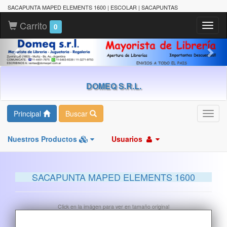
SACAPUNTA MAPED ELEMENTS 1600 | ESCOLAR | SACAPUNTAS
Carrito
Toggl
0
naviga
DOMEQ S.R.L.
Principal
Buscar
Toggl
navig
Nuestros Productos
Usuarios
SACAPUNTA MAPED ELEMENTS 1600
Click en la imágen para ver en tamaño original