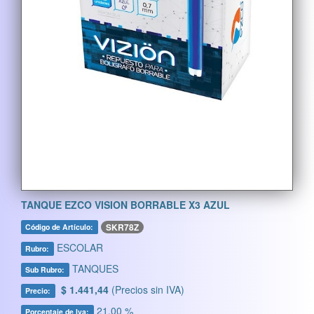
TANQUE EZCO VISION BORRABLE X3 AZUL
SKR78Z
Código de Artículo:
ESCOLAR
Rubro:
TANQUES
Sub Rubro:
$ 1.441,44
(Precios sin IVA)
Precio:
21,00 %
Porcentaje de Iva: