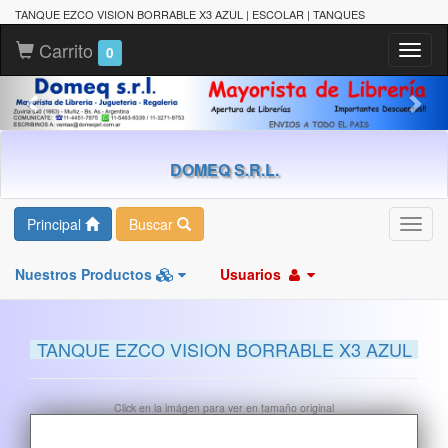
TANQUE EZCO VISION BORRABLE X3 AZUL | ESCOLAR | TANQUES
Carrito
Toggl
0
naviga
DOMEQ S.R.L.
Principal
Buscar
Toggl
navig
Nuestros Productos
Usuarios
TANQUE EZCO VISION BORRABLE X3 AZUL
Click en la imágen para ver en tamaño original