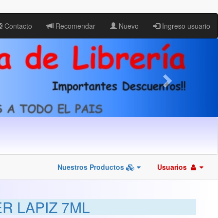
Contacto
Recomendar
Nuevo
Ingreso usuario
Nuestros Productos
Usuarios
R LAPIZ 7ML