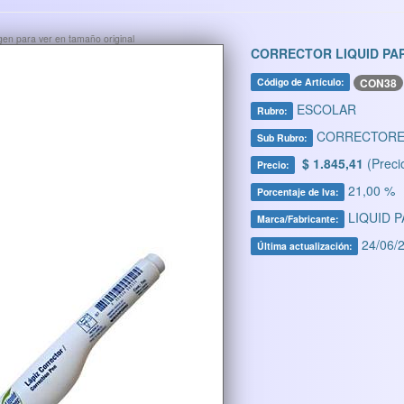
ágen para ver en tamaño original
CORRECTOR LIQUID PAP
CON38
Código de Artículo:
ESCOLAR
Rubro:
CORRECTORE
Sub Rubro:
$ 1.845,41
(Preci
Precio:
21,00 %
Porcentaje de Iva:
LIQUID 
Marca/Fabricante:
24/06/2
Última actualización: