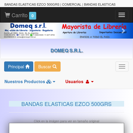
BANDAS ELASTICAS EZCO 500GRS | COMERCIAL | BANDAS ELASTICAS
Carrito
Toggl
0
naviga
DOMEQ S.R.L.
Principal
Buscar
Toggl
navig
Nuestros Productos
Usuarios
BANDAS ELASTICAS EZCO 500GRS
Click en la imágen para ver en tamaño original