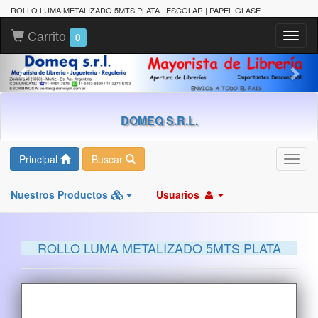
ROLLO LUMA METALIZADO 5MTS PLATA | ESCOLAR | PAPEL GLASE
Carrito
Toggl
0
naviga
DOMEQ S.R.L.
Principal
Buscar
Toggl
navig
Nuestros Productos
Usuarios
ROLLO LUMA METALIZADO 5MTS PLATA