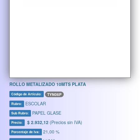
ROLLO METALIZADO 10MTS PLATA
TYN06P
Código de Artículo:
ESCOLAR
Rubro:
PAPEL GLASE
Sub Rubro:
$ 2.932,12
(Precios sin IVA)
Precio:
21,00 %
Porcentaje de Iva: