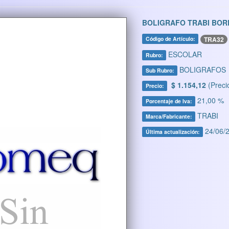
BOLIGRAFO TRABI BOR
TRA32
Código de Artículo:
ESCOLAR
Rubro:
BOLIGRAFOS
Sub Rubro:
$ 1.154,12
(Preci
Precio:
21,00 %
Porcentaje de Iva:
TRABI
Marca/Fabricante:
24/06/2
Última actualización: