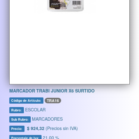
MARCADOR TRABI JUNIOR X6 SURTIDO
TRA16
Código de Artículo:
ESCOLAR
Rubro:
MARCADORES
Sub Rubro:
$ 924,32
(Precios sin IVA)
Precio:
21,00 %
Porcentaje de Iva: