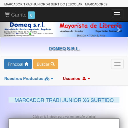
MARCADOR TRABI JUNIOR X6 SURTIDO | ESCOLAR | MARCADORES
Carrito
Toggl
0
naviga
DOMEQ S.R.L.
Principal
Buscar
Toggl
navig
Nuestros Productos
Usuarios
MARCADOR TRABI JUNIOR X6 SURTIDO
Click en la imágen para ver en tamaño original