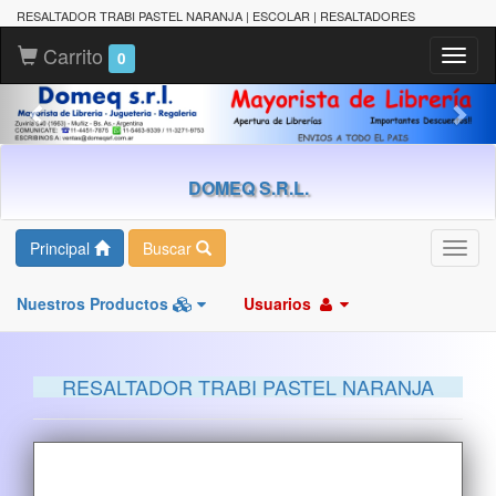
RESALTADOR TRABI PASTEL NARANJA | ESCOLAR | RESALTADORES
Carrito
Toggl
0
naviga
DOMEQ S.R.L.
Principal
Buscar
Toggl
navig
Nuestros Productos
Usuarios
RESALTADOR TRABI PASTEL NARANJA