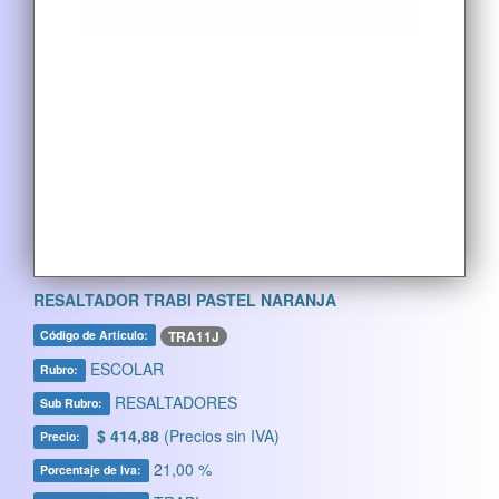
RESALTADOR TRABI PASTEL NARANJA
TRA11J
Código de Artículo:
ESCOLAR
Rubro:
RESALTADORES
Sub Rubro:
$ 414,88
(Precios sin IVA)
Precio:
21,00 %
Porcentaje de Iva: