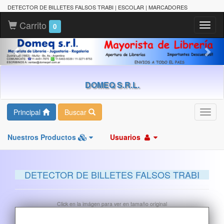
DETECTOR DE BILLETES FALSOS TRABI | ESCOLAR | MARCADORES
Carrito
Toggl
0
naviga
DOMEQ S.R.L.
Principal
Buscar
Toggl
navig
Nuestros Productos
Usuarios
DETECTOR DE BILLETES FALSOS TRABI
Click en la imágen para ver en tamaño original