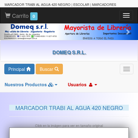
MARCADOR TRABI AL AGUA 420 NEGRO | ESCOLAR | MARCADORES
Carrito
Toggl
0
naviga
DOMEQ S.R.L.
Principal
Buscar
Toggl
navig
Nuestros Productos
Usuarios
MARCADOR TRABI AL AGUA 420 NEGRO
Click en la imágen para ver en tamaño original