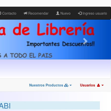
Contacto
Recomendar
Nuevo
Ingreso usuario
Nuestros Productos
Usuarios
ABI