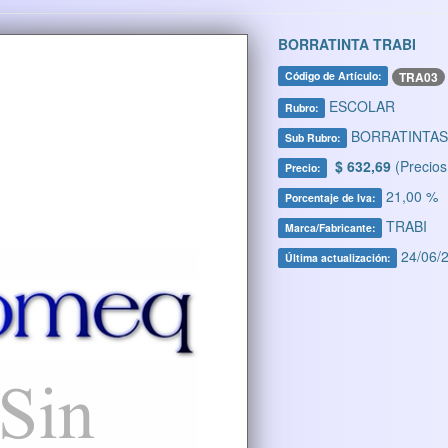
BORRATINTA TRABI
TRA03
Código de Artículo:
ESCOLAR
Rubro:
BORRATINTAS
Sub Rubro:
$ 632,69
(Precios
Precio:
21,00 %
Porcentaje de Iva:
TRABI
Marca/Fabricante:
24/06/2
Última actualización: