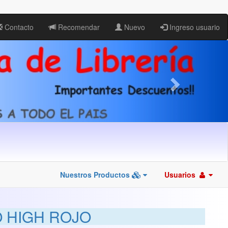
Contacto
Recomendar
Nuevo
Ingreso usuario
Nuestros Productos
Usuarios
 HIGH ROJO