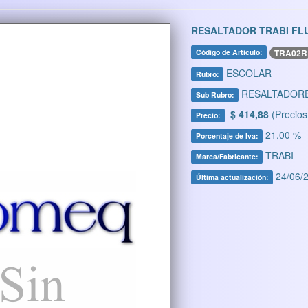
RESALTADOR TRABI FL
TRA02R
Código de Artículo:
ESCOLAR
Rubro:
RESALTADOR
Sub Rubro:
$ 414,88
(Precios
Precio:
21,00 %
Porcentaje de Iva:
TRABI
Marca/Fabricante:
24/06/2
Última actualización: