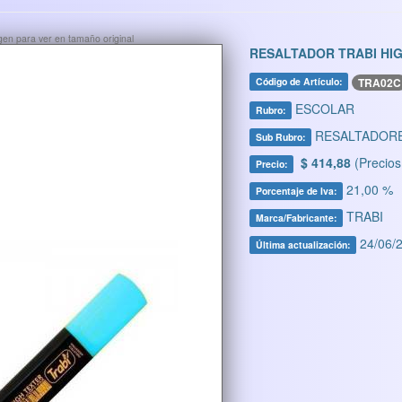
ágen para ver en tamaño original
RESALTADOR TRABI HI
TRA02C
Código de Artículo:
ESCOLAR
Rubro:
RESALTADOR
Sub Rubro:
$ 414,88
(Precios
Precio:
21,00 %
Porcentaje de Iva:
TRABI
Marca/Fabricante:
24/06/2
Última actualización: