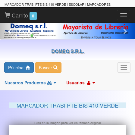
MARCADOR TRABI PTE BIS 410 VERDE | ESCOLAR | MARCADORES
Carrito
Toggl
0
naviga
DOMEQ S.R.L.
Principal
Buscar
Toggl
navig
Nuestros Productos
Usuarios
MARCADOR TRABI PTE BIS 410 VERDE
Click en la imágen para ver en tamaño original