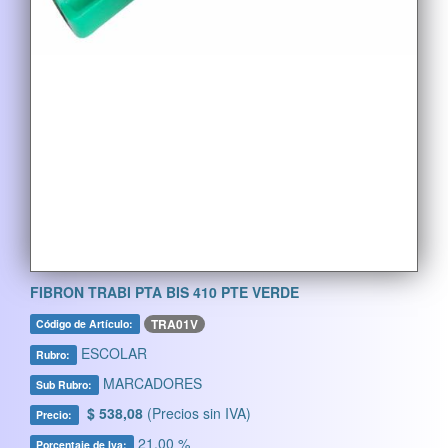
FIBRON TRABI PTA BIS 410 PTE VERDE
TRA01V
Código de Artículo:
ESCOLAR
Rubro:
MARCADORES
Sub Rubro:
$ 538,08
(Precios sin IVA)
Precio:
21,00 %
Porcentaje de Iva: