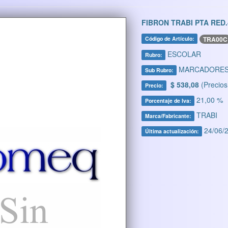
FIBRON TRABI PTA RED
TRA00C
Código de Artículo:
ESCOLAR
Rubro:
MARCADORE
Sub Rubro:
$ 538,08
(Precios
Precio:
21,00 %
Porcentaje de Iva:
TRABI
Marca/Fabricante:
24/06/2
Última actualización: