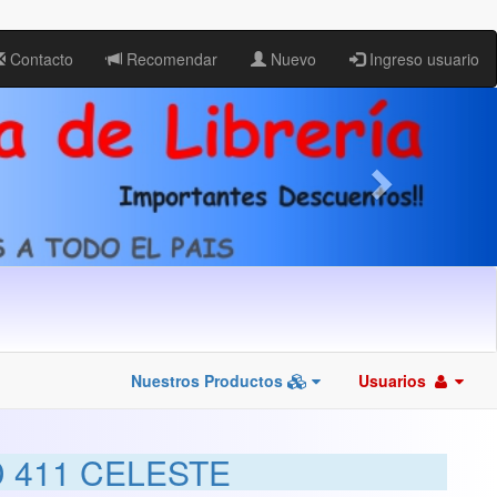
Contacto
Recomendar
Nuevo
Ingreso usuario
Nuestros Productos
Usuarios
 411 CELESTE