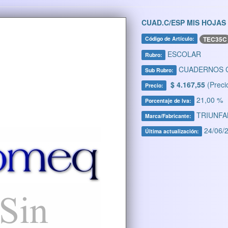
CUAD.C/ESP MIS HOJAS
TEC35C
Código de Artículo:
ESCOLAR
Rubro:
CUADERNOS C
Sub Rubro:
$ 4.167,55
(Preci
Precio:
21,00 %
Porcentaje de Iva:
TRIUNFA
Marca/Fabricante:
24/06/2
Última actualización: