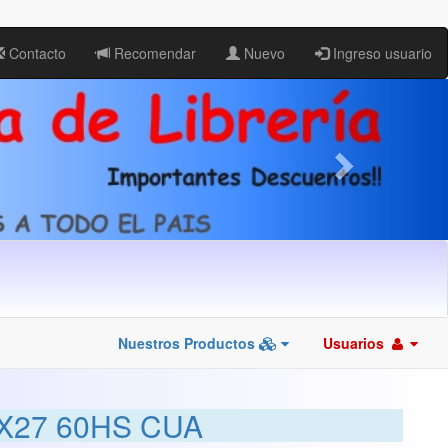
Contacto
Recomendar
Nuevo
Ingreso usuario
Nuestros Productos
Usuarios
X27 60HS CUA