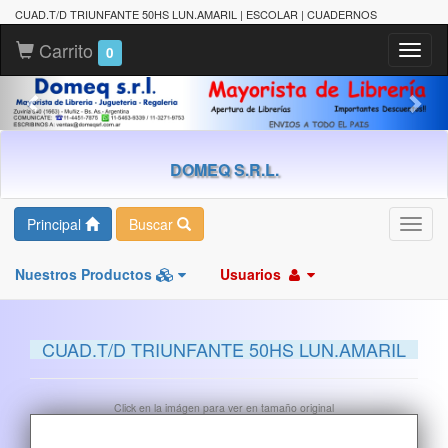
CUAD.T/D TRIUNFANTE 50HS LUN.AMARIL | ESCOLAR | CUADERNOS
Carrito
Toggl
0
naviga
DOMEQ S.R.L.
Principal
Buscar
Toggl
navig
Nuestros Productos
Usuarios
CUAD.T/D TRIUNFANTE 50HS LUN.AMARIL
Click en la imágen para ver en tamaño original