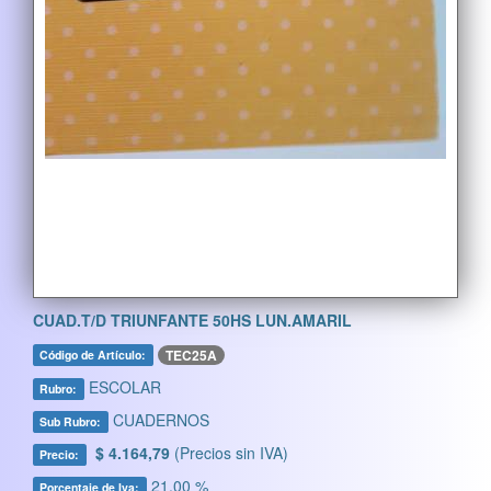
CUAD.T/D TRIUNFANTE 50HS LUN.AMARIL
TEC25A
Código de Artículo:
ESCOLAR
Rubro:
CUADERNOS
Sub Rubro:
$ 4.164,79
(Precios sin IVA)
Precio:
21,00 %
Porcentaje de Iva: