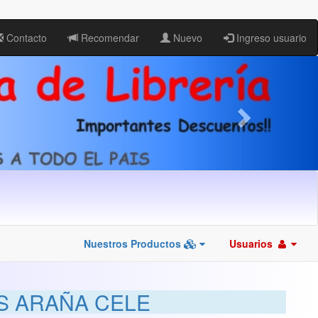
Contacto
Recomendar
Nuevo
Ingreso usuario
Nuestros Productos
Usuarios
S ARAÑA CELE