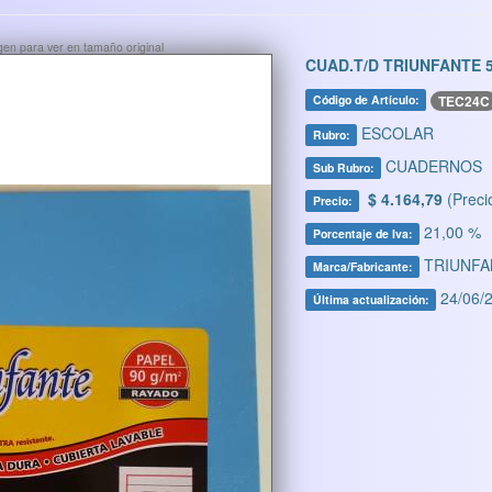
ágen para ver en tamaño original
CUAD.T/D TRIUNFANTE 
TEC24C
Código de Artículo:
ESCOLAR
Rubro:
CUADERNOS
Sub Rubro:
$ 4.164,79
(Preci
Precio:
21,00 %
Porcentaje de Iva:
TRIUNFA
Marca/Fabricante:
24/06/2
Última actualización: