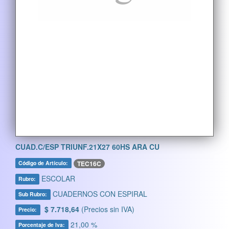
CUAD.C/ESP TRIUNF.21X27 60HS ARA CU
TEC16C
Código de Artículo:
ESCOLAR
Rubro:
CUADERNOS CON ESPIRAL
Sub Rubro:
$ 7.718,64
(Precios sin IVA)
Precio:
21,00 %
Porcentaje de Iva: