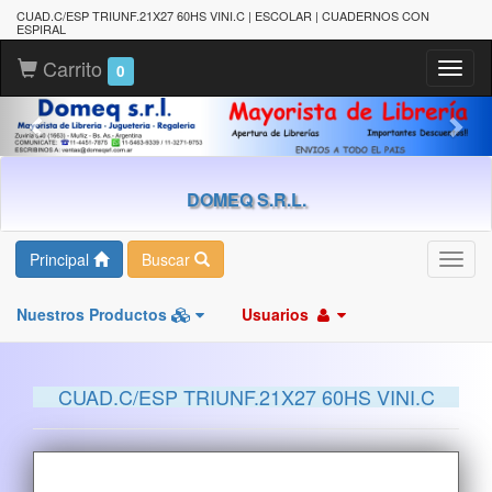
CUAD.C/ESP TRIUNF.21X27 60HS VINI.C | ESCOLAR | CUADERNOS CON
ESPIRAL
Carrito
Toggl
0
naviga
DOMEQ S.R.L.
Principal
Buscar
Toggl
navig
Nuestros Productos
Usuarios
CUAD.C/ESP TRIUNF.21X27 60HS VINI.C