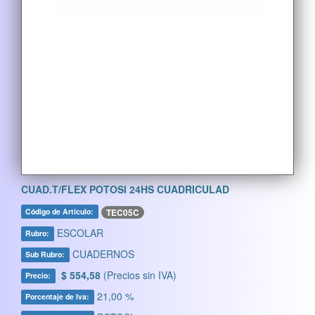
CUAD.T/FLEX POTOSI 24HS CUADRICULAD
TEC05C
Código de Artículo:
ESCOLAR
Rubro:
CUADERNOS
Sub Rubro:
$ 554,58
(Precios sin IVA)
Precio:
21,00 %
Porcentaje de Iva: