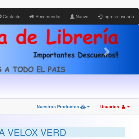
Contacto
Recomendar
Nuevo
Ingreso usuario
Nuestros Productos
Usuarios
A VELOX VERD