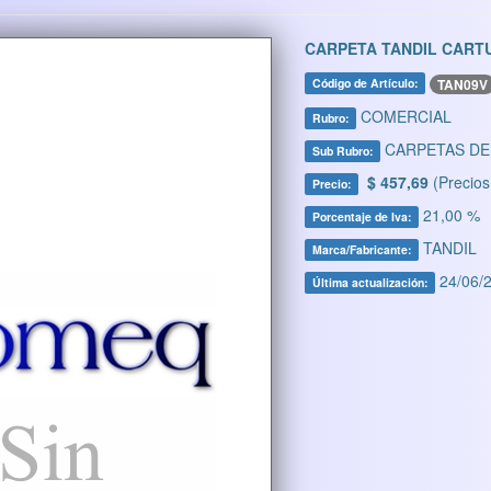
CARPETA TANDIL CART
TAN09V
Código de Artículo:
COMERCIAL
Rubro:
CARPETAS DE
Sub Rubro:
$ 457,69
(Precios
Precio:
21,00 %
Porcentaje de Iva:
TANDIL
Marca/Fabricante:
24/06/2
Última actualización: